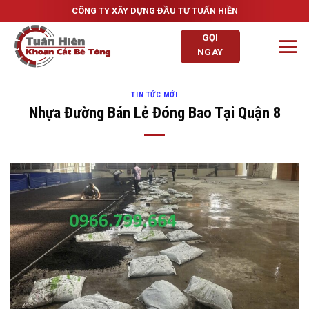
Skip
CÔNG TY XÂY DỰNG ĐẦU TƯ TUẤN HIỀN
to
GỌI
content
NGAY
TIN TỨC MỚI
Nhựa Đường Bán Lẻ Đóng Bao Tại Quận 8