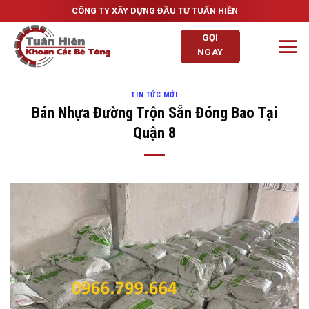
Skip
CÔNG TY XÂY DỰNG ĐẦU TƯ TUẤN HIỀN
to
GỌI
content
NGAY
TIN TỨC MỚI
Bán Nhựa Đường Trộn Sẵn Đóng Bao Tại
Quận 8