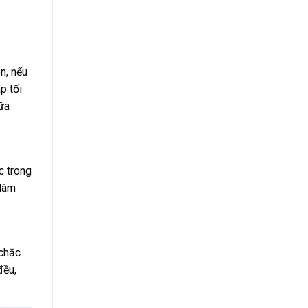
n, nếu
p tối
hữa
c trong
 làm
 chắc
đều,