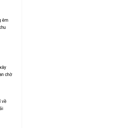
ng êm
khu
 xây
an chờ
í về
ải