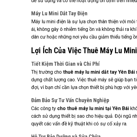
dễ sử dụng và có thể hoạt động ổn định trên nhiều 
Máy Lu Mini Dắt Tay Điện
Máy lu mini điện là sự lựa chọn thân thiện với môi
ái, không gây ô nhiễm tiếng ồn và không thải ra khí
dân cư hoặc những nơi yêu cầu giảm thiểu tiếng ồn
Lợi Ích Của Việc Thuê Máy Lu Mini
Tiết Kiệm Thời Gian và Chi Phí
Thị trường cho
thuê máy lu mini dắt tay Yên Bái
r
dựng chất lượng cao. Việc thuê máy sẽ giúp bạn ti
đợi, vì bạn chỉ cần lựa chọn thiết bị phù hợp với y
Đảm Bảo Sự Tư Vấn Chuyên Nghiệp
Các công ty
cho thuê máy lu mini tại Yên Bái
khô
cách sử dụng thiết bị sao cho hiệu quả. Đội ngũ n
quyết các vấn đề kỹ thuật khi có sự cố xảy ra.
Hỗ Trợ Bảo Dưỡng và Sửa Chữa