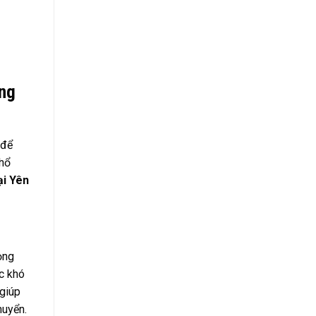
ông
 để
phổ
ại Yên
ọng
ực khó
 giúp
huyển.