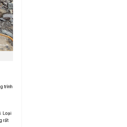
g trình
. Loại
g rất