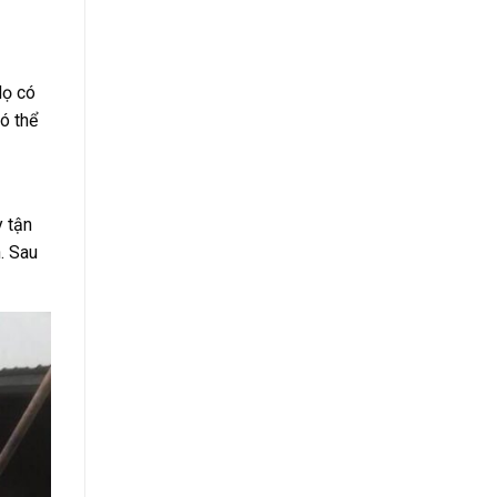
Họ có
ó thể
 tận
. Sau