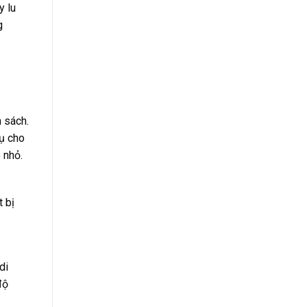
y lu
g
 sách.
vụ cho
 nhỏ.
t bị
di
độ