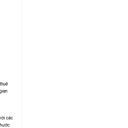
 thuê
gian
với các
thước