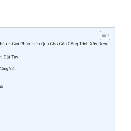
Châu – Giải Pháp Hiệu Quả Cho Các Công Trình Xây Dựng
i Dắt Tay
 Công Việc
âu
u