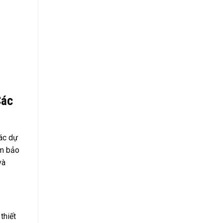
Các
các dự
ảm bảo
và
thiết