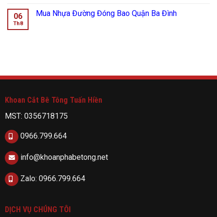
Mua Nhựa Đường Đóng Bao Quận Ba Đình
06
Th8
Khoan Cắt Bê Tông Tuấn Hiền
MST: 0356718175
0966.799.664
info@khoanphabetong.net
Zalo: 0966.799.664
DỊCH VỤ CHÚNG TÔI