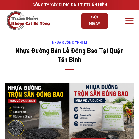
Skip
CÔNG TY XÂY DỰNG ĐẦU TƯ TUẤN HIỀN
to
GỌI
content
NGAY
NHỰA ĐƯỜNG TPHCM
Nhựa Đường Bán Lẻ Đóng Bao Tại Quận
Tân Bình