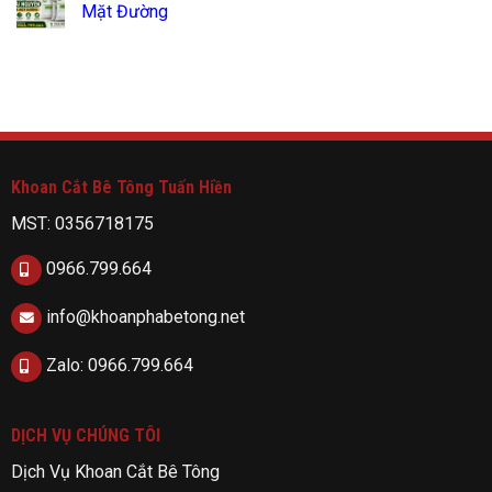
Mặt Đường
Khoan Cắt Bê Tông Tuấn Hiền
MST: 0356718175
0966.799.664
info@khoanphabetong.net
Zalo: 0966.799.664
DỊCH VỤ CHÚNG TÔI
Dịch Vụ Khoan Cắt Bê Tông