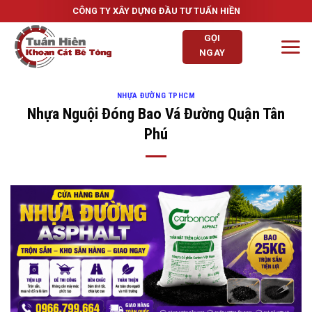
Skip
CÔNG TY XÂY DỰNG ĐẦU TƯ TUẤN HIỀN
to
GỌI
content
NGAY
NHỰA ĐƯỜNG TPHCM
Nhựa Nguội Đóng Bao Vá Đường Quận Tân
Phú