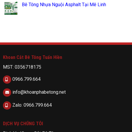
Bê Tông Nhựa Nguội Asphalt Tại Mê Linh
Khoan Cắt Bê Tông Tuấn Hiền
MST: 0356718175
0966.799.664
info@khoanphabetong.net
Zalo: 0966.799.664
DỊCH VỤ CHÚNG TÔI