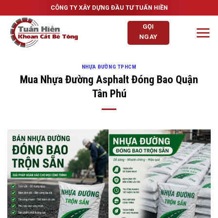
Skip
CÔNG TY XÂY DỰNG ĐẦU TƯ TUẤN HIỀN
to
GỌI
content
NGAY
NHỰA ĐƯỜNG TPHCM
Mua Nhựa Đường Asphalt Đóng Bao Quận
Tân Phú