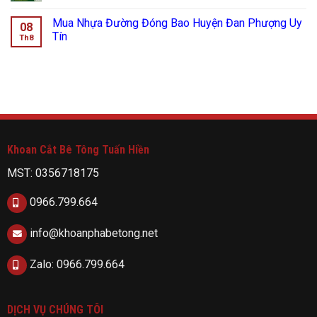
Mua Nhựa Đường Đóng Bao Huyện Đan Phượng Uy
08
Tín
Th8
Khoan Cắt Bê Tông Tuấn Hiền
MST: 0356718175
0966.799.664
info@khoanphabetong.net
Zalo: 0966.799.664
DỊCH VỤ CHÚNG TÔI