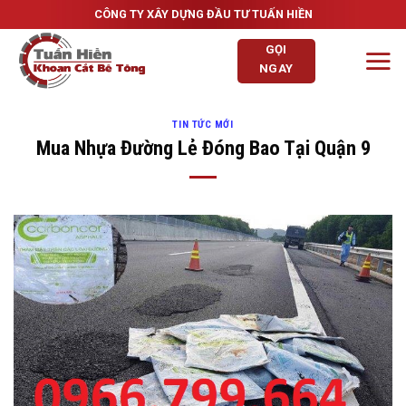
Skip
CÔNG TY XÂY DỰNG ĐẦU TƯ TUẤN HIỀN
to
GỌI
content
NGAY
TIN TỨC MỚI
Mua Nhựa Đường Lẻ Đóng Bao Tại Quận 9