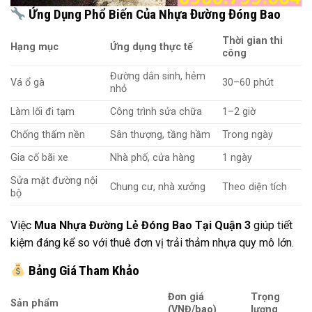
Ứng Dụng Phổ Biến Của Nhựa Đường Đóng Bao
Thời gian thi
Hạng mục
Ứng dụng thực tế
công
Đường dân sinh, hẻm
Vá ổ gà
30–60 phút
nhỏ
Làm lối đi tạm
Công trình sửa chữa
1–2 giờ
Chống thấm nền
Sân thượng, tầng hầm
Trong ngày
Gia cố bãi xe
Nhà phố, cửa hàng
1 ngày
Sửa mặt đường nội
Chung cư, nhà xưởng
Theo diện tích
bộ
Việc
Mua Nhựa Đường Lẻ Đóng Bao Tại Quận 3
giúp tiết
kiệm đáng kể so với thuê đơn vị trải thảm nhựa quy mô lớn.
Bảng Giá Tham Khảo
Đơn giá
Trọng
Sản phẩm
(VNĐ/bao)
lượng