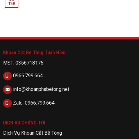
Th8
Khoan Cắt Bê Tông Tuấn Hiền
MST: 0356718175
0966.799.664
info@khoanphabetong.net
Zalo: 0966.799.664
DỊCH VỤ CHÚNG TÔI
Dịch Vụ Khoan Cắt Bê Tông