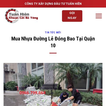
Skip
CÔNG TY XÂY DỰNG ĐẦU TƯ TUẤN HIỀN
to
GỌI
content
NGAY
TIN TỨC MỚI
Mua Nhựa Đường Lẻ Đóng Bao Tại Quận
10