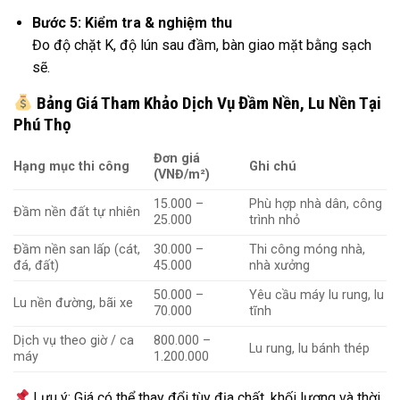
Bước 5: Kiểm tra & nghiệm thu
Đo độ chặt K, độ lún sau đầm, bàn giao mặt bằng sạch
sẽ.
Bảng Giá Tham Khảo Dịch Vụ Đầm Nền, Lu Nền Tại
Phú Thọ
Đơn giá
Hạng mục thi công
Ghi chú
(VNĐ/m²)
15.000 –
Phù hợp nhà dân, công
Đầm nền đất tự nhiên
25.000
trình nhỏ
Đầm nền san lấp (cát,
30.000 –
Thi công móng nhà,
đá, đất)
45.000
nhà xưởng
50.000 –
Yêu cầu máy lu rung, lu
Lu nền đường, bãi xe
70.000
tĩnh
Dịch vụ theo giờ / ca
800.000 –
Lu rung, lu bánh thép
máy
1.200.000
Lưu ý: Giá có thể thay đổi tùy địa chất, khối lượng và thời