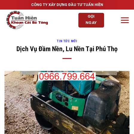
Skip
CÔNG TY XÂY DỰNG ĐẦU TƯ TUẤN HIỀN
to
GỌI
content
NGAY
TIN TỨC MỚI
Dịch Vụ Đầm Nền, Lu Nền Tại Phú Thọ