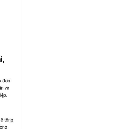
i,
à đơn
ấn và
iệp.
bê tông
ương