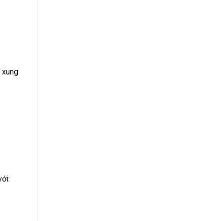
h xung
ới: