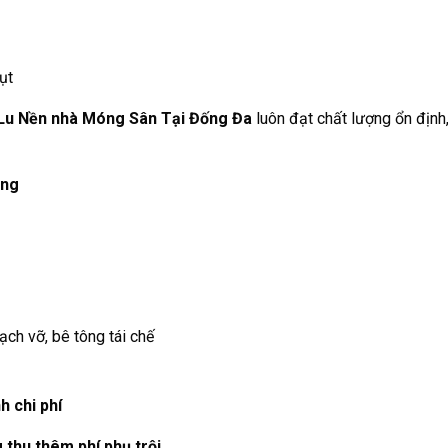
ụt
Lu Nền nhà Móng Sân Tại Đống Đa
luôn đạt chất lượng ổn định
ồng
gạch vỡ, bê tông tái chế
h chi phí
thu thêm phí phụ trội.