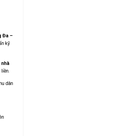
 Đa –
ẩn kỹ
 nhà
liền.
hu dân
én