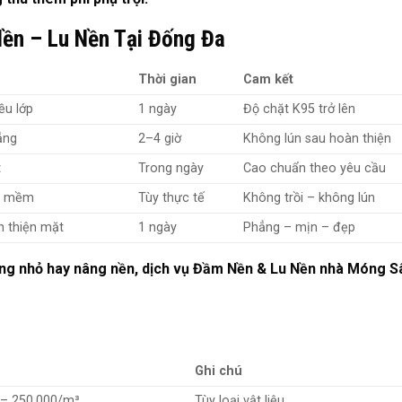
ền – Lu Nền Tại Đống Đa
Thời gian
Cam kết
ều lớp
1 ngày
Độ chặt K95 trở lên
ẳng
2–4 giờ
Không lún sau hoàn thiện
t
Trong ngày
Cao chuẩn theo yêu cầu
ất mềm
Tùy thực tế
Không trồi – không lún
n thiện mặt
1 ngày
Phẳng – mịn – đẹp
móng nhỏ hay nâng nền, dịch vụ Đầm Nền & Lu Nền nhà Móng S
Ghi chú
 – 250.000/m³
Tùy loại vật liệu