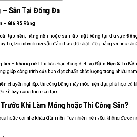
 – Sân Tại Đống Đa
n – Giá Rõ Ràng
 cải tạo nền, nâng nền hoặc san lấp mặt bằng
tại khu vực
Đống
 uy tín, làm nhanh mà vẫn đảm bảo độ chặt, độ phẳng và tiêu chu
g lún – không nứt
, thì lựa chọn đúng dịch vụ
Đầm Nền & Lu Nền
ng giúp công trình của bạn đạt chuẩn chất lượng trong nhiều năm 
nền
chuyên nghiệp, thi công bằng máy móc hiện đại, phù hợp cả k
n kề hay công trình cải tạo.
 Trước Khi Làm Móng hoặc Thi Công Sân?
ua hoặc coi nhẹ khâu đầm nền. Tuy nhiên, nền yếu, không được n