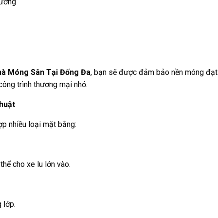
tường
hà Móng Sân Tại Đống Đa
, bạn sẽ được đảm bảo nền móng đạ
 công trình thương mại nhỏ.
huật
ợp nhiều loại mặt bằng:
hể cho xe lu lớn vào.
 lớp.