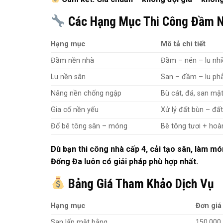
Các Hạng Mục Thi Công Đầm N
Hạng mục
Mô tả chi tiết
Đầm nền nhà
Đầm – nén – lu nhi
Lu nền sân
San – đầm – lu ph
Nâng nền chống ngập
Bù cát, đá, san mặ
Gia cố nền yếu
Xử lý đất bùn – đ
Đổ bê tông sân – móng
Bê tông tươi + hoà
Dù bạn thi công nhà cấp 4, cải tạo sân, làm 
Đống Đa luôn có giải pháp phù hợp nhất.
Bảng Giá Tham Khảo Dịch Vụ
Hạng mục
Đơn giá
San lấp mặt bằng
150.000