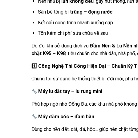
Nền nhà bị
lún không đều
, gây nứt móng, nứt 
Sân bê tông bị
trũng – đọng nước
Kết cấu công trình nhanh xuống cấp
Tốn kém chi phí sửa chữa về sau
Do đó, khi sử dụng dịch vụ
Đầm Nền & Lu Nền n
chặt K95 – K98
, tiêu chuẩn cho nhà dân, nhà phố,
1️
Công Nghệ Thi Công Hiện Đại – Chuẩn Kỹ T
Chúng tôi sử dụng hệ thống thiết bị đời mới, phù h
Máy lu dắt tay – lu rung mini
Phù hợp ngõ nhỏ Đống Đa, các khu nhà phố không t
Máy đầm cóc – đầm bàn
Dùng cho nền đất, cát, đá, hộc… giúp nén chặt từng