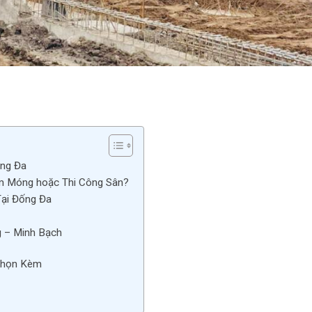
ống Đa
àm Móng hoặc Thi Công Sân?
ại Đống Đa
g – Minh Bạch
Chọn Kèm