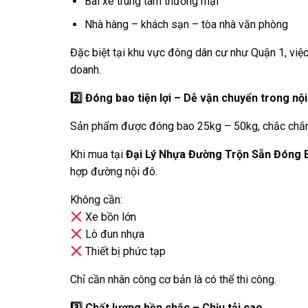
Bãi xe trung tâm thương mại
Nhà hàng – khách sạn – tòa nhà văn phòng
Đặc biệt tại khu vực đông dân cư như Quận 1, việ
doanh.
2️
Đóng bao tiện lợi – Dễ vận chuyển trong nội
Sản phẩm được đóng bao 25kg – 50kg, chắc chắn,
Khi mua tại
Đại Lý Nhựa Đường Trộn Sẵn Đóng B
hợp đường nội đô.
Không cần:
Xe bồn lớn
Lò đun nhựa
Thiết bị phức tạp
Chỉ cần nhân công cơ bản là có thể thi công.
3️
Chất lượng bền chắc – Chịu tải cao