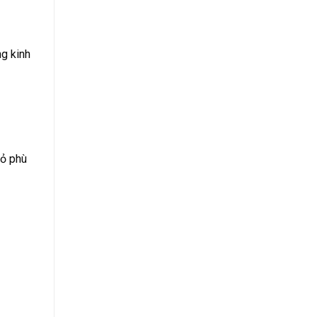
ng kinh
hỏ phù