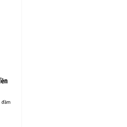
Nền
ần đầm