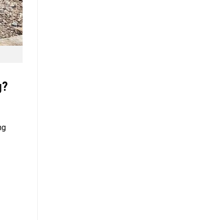
g?
ng