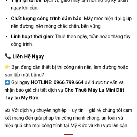
Tiện lợi tối đa
: Dịch vụ giao máy tận nơi, hỗ trợ kỹ thuật
ngay khi cần.
Chất lượng công trình đảm bảo
: Máy móc hiện đại giúp
nền đường, nền móng chắc chắn, bền vững.
Linh hoạt thời gian
: Thuê theo ngày, tuần hoặc tháng tùy
công trình.
Liên Hệ Ngay
Bạn đang cần thiết bị thi công nén nền, làm đường hoặc
san lấp mặt bằng?
Gọi ngay
HOTLINE: 0966.799.664
để được tư vấn và
nhận báo giá chi tiết dịch vụ
Cho Thuê Máy Lu Mini Dắt
Tay tại Mỹ Đức
.
✍️ Với dịch vụ chuyên nghiệp – uy tín – giá rẻ, chúng tôi cam
kết mang đến giải pháp thi công nhanh chóng, an toàn và
hiệu quả cho mọi công trình tại Mỹ Đức và khu vực lân cận.