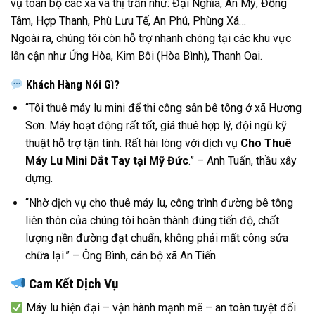
vụ toàn bộ các xã và thị trấn như: Đại Nghĩa, An Mỹ, Đồng
Tâm, Hợp Thanh, Phù Lưu Tế, An Phú, Phùng Xá…
Ngoài ra, chúng tôi còn hỗ trợ nhanh chóng tại các khu vực
lân cận như Ứng Hòa, Kim Bôi (Hòa Bình), Thanh Oai.
Khách Hàng Nói Gì?
“Tôi thuê máy lu mini để thi công sân bê tông ở xã Hương
Sơn. Máy hoạt động rất tốt, giá thuê hợp lý, đội ngũ kỹ
thuật hỗ trợ tận tình. Rất hài lòng với dịch vụ
Cho Thuê
Máy Lu Mini Dắt Tay tại Mỹ Đức
.” – Anh Tuấn, thầu xây
dựng.
“Nhờ dịch vụ cho thuê máy lu, công trình đường bê tông
liên thôn của chúng tôi hoàn thành đúng tiến độ, chất
lượng nền đường đạt chuẩn, không phải mất công sửa
chữa lại.” – Ông Bình, cán bộ xã An Tiến.
Cam Kết Dịch Vụ
Máy lu hiện đại – vận hành mạnh mẽ – an toàn tuyệt đối