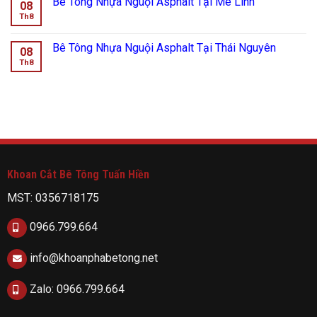
Bê Tông Nhựa Nguội Asphalt Tại Mê Linh
08
Th8
Bê Tông Nhựa Nguội Asphalt Tại Thái Nguyên
08
Th8
Khoan Cắt Bê Tông Tuấn Hiền
MST: 0356718175
0966.799.664
info@khoanphabetong.net
Zalo: 0966.799.664