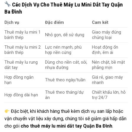
Các Dịch Vụ Cho Thuê Máy Lu Mini Dắt Tay Quận
Ba Đình
Dịch vụ
Đặc điểm
Cam kết
Thuê máy lu mini 1
Giao máy đúng
Nhỏ gọn, dễ sử dụng
bánh thép
chủng loại
Thuê máy lu mini 2
Lực nén mạnh, phù
Hoạt động ổn
bánh thép
hợp nền cứng
định, êm ái
Thuê máy lu rung
Dùng cho nền cát, sỏi,
Nén chặt, bề mặt
dắt tay
nhựa đường
phẳng mịn
Hợp đồng ngắn
Giá rẻ, giao máy
Thuê theo ngày/tuần
hạn
nhanh
Thuê theo tháng/dự
Chiết khấu lớn, hỗ
Hợp đồng dài hạn
án
trợ 24/7
Đặc biệt, khi khách hàng thuê kèm dịch vụ san lấp hoặc
vận chuyển vật liệu xây dựng, chúng tôi sẽ giảm giá hấp dẫn
cho gói
cho thuê máy lu mini dắt tay Quận Ba Đình
.