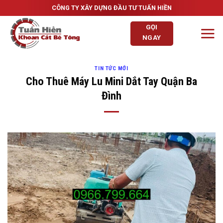
Skip
CÔNG TY XÂY DỰNG ĐẦU TƯ TUẤN HIỀN
to
GỌI
content
NGAY
TIN TỨC MỚI
Cho Thuê Máy Lu Mini Dắt Tay Quận Ba
Đình