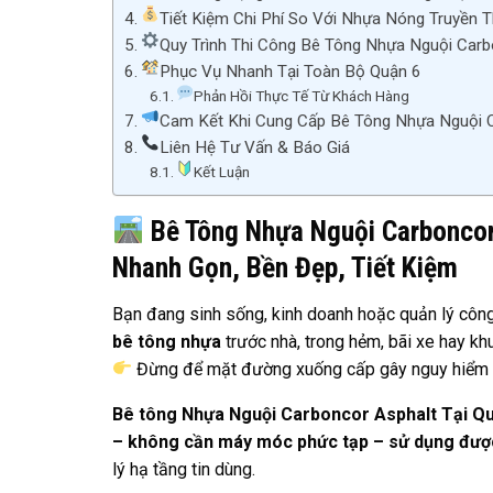
Tiết Kiệm Chi Phí So Với Nhựa Nóng Truyền 
Quy Trình Thi Công Bê Tông Nhựa Nguội Carb
Phục Vụ Nhanh Tại Toàn Bộ Quận 6
Phản Hồi Thực Tế Từ Khách Hàng
Cam Kết Khi Cung Cấp Bê Tông Nhựa Nguội C
Liên Hệ Tư Vấn & Báo Giá
Kết Luận
Bê Tông Nhựa Nguội Carboncor
Nhanh Gọn, Bền Đẹp, Tiết Kiệm
Bạn đang sinh sống, kinh doanh hoặc quản lý công 
bê tông nhựa
trước nhà, trong hẻm, bãi xe hay kh
Đừng để mặt đường xuống cấp gây nguy hiểm g
Bê tông Nhựa Nguội Carboncor Asphalt Tại Q
– không cần máy móc phức tạp – sử dụng đượ
lý hạ tầng tin dùng.