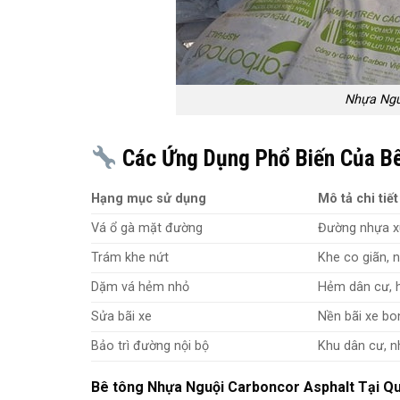
Nhựa Ngu
Các Ứng Dụng Phổ Biến Của Bê
Hạng mục sử dụng
Mô tả chi tiết
Vá ổ gà mặt đường
Đường nhựa xu
Trám khe nứt
Khe co giãn, 
Dặm vá hẻm nhỏ
Hẻm dân cư, 
Sửa bãi xe
Nền bãi xe bo
Bảo trì đường nội bộ
Khu dân cư, 
Bê tông Nhựa Nguội Carboncor Asphalt Tại Q