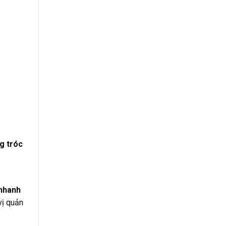
g tróc
 nhanh
vị quản