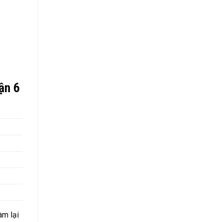
ận 6
àm lại