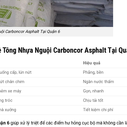
ội Carboncor Asphalt Tại Quận 6
 Tông Nhựa Nguội Carboncor Asphalt Tại Qu
Hiệu quả
ống cấp, lún nứt
Phẳng, bền
nứt chân chim
Ngăn nước thấm
hẻm xe máy
Gọn, nhanh
ng tróc
Chịu tải tốt
nhà xưởng
Tiết kiệm chi phí
uận 6
giúp xử lý triệt để các điểm hư hỏng cục bộ mà không cần l