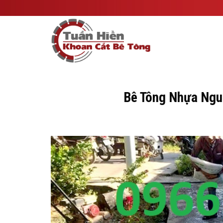
Skip
to
content
Bê Tông Nhựa Nguộ