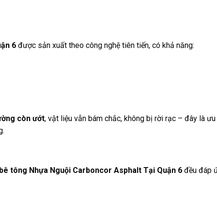
uận 6
được sản xuất theo công nghệ tiên tiến, có khả năng:
ường còn ướt
, vật liệu vẫn bám chắc, không bị rời rạc – đây là ư
g.
bê tông Nhựa Nguội Carboncor Asphalt Tại Quận 6
đều đáp ứ