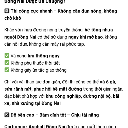
Đồng Nai Được Ưa Chuộng?
1️
Thi công cực nhanh – Không cần đun nóng, không
chờ khô
Khác với nhựa đường nóng truyền thống,
bê tông nhựa
nguội Đồng Nai
có thể sử dụng
ngay khi mở bao
, không
cần nồi đun, không cần máy rải phức tạp.
Vá xong
lưu thông ngay
Không phụ thuộc thời tiết
Không gây ùn tắc giao thông
Chỉ với vài thao tác đơn giản, đội thi công có thể
vá ổ gà,
sửa rãnh nứt, phục hồi bề mặt đường
trong thời gian ngắn,
đặc biệt phù hợp với
khu công nghiệp, đường nội bộ, bãi
xe, nhà xưởng tại Đồng Nai
.
2️
Độ bền cao – Bám dính tốt – Chịu tải nặng
Carboncor Asphalt Đồng Nai
được sản xuất theo công