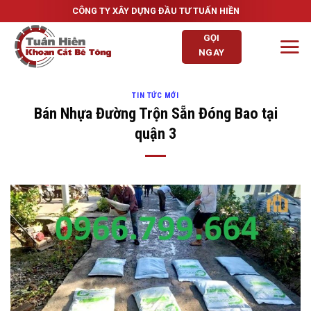
Skip
CÔNG TY XÂY DỰNG ĐẦU TƯ TUẤN HIỀN
to
GỌI
content
NGAY
TIN TỨC MỚI
Bán Nhựa Đường Trộn Sẵn Đóng Bao tại
quận 3