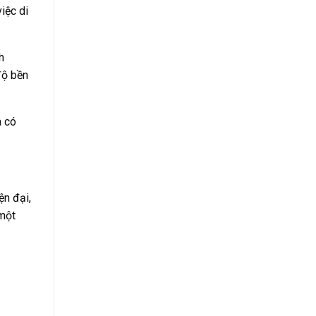
iệc di
h
độ bền
à có
ện đại,
 một