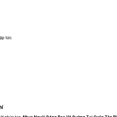
ập tức.
hí