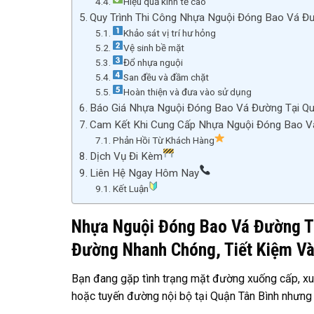
Hiệu quả kinh tế cao
Quy Trình Thi Công Nhựa Nguội Đóng Bao Vá Đư
Khảo sát vị trí hư hỏng
Vệ sinh bề mặt
Đổ nhựa nguội
San đều và đầm chặt
Hoàn thiện và đưa vào sử dụng
Báo Giá Nhựa Nguội Đóng Bao Vá Đường Tại Qu
Cam Kết Khi Cung Cấp Nhựa Nguội Đóng Bao Vá
Phản Hồi Từ Khách Hàng
Dịch Vụ Đi Kèm
Liên Hệ Ngay Hôm Nay
Kết Luận
Nhựa Nguội Đóng Bao Vá Đường Tạ
Đường Nhanh Chóng, Tiết Kiệm V
Bạn đang gặp tình trạng mặt đường xuống cấp, xuất
hoặc tuyến đường nội bộ tại Quận Tân Bình nhưng c