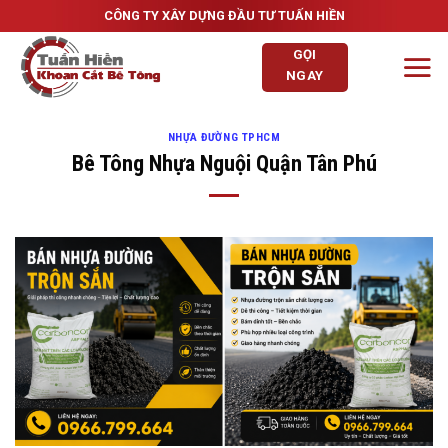
Skip
CÔNG TY XÂY DỰNG ĐẦU TƯ TUẤN HIỀN
to
GỌI
content
NGAY
NHỰA ĐƯỜNG TPHCM
Bê Tông Nhựa Nguội Quận Tân Phú