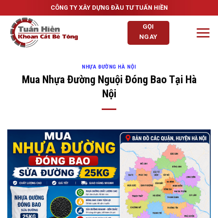
Skip
CÔNG TY XÂY DỰNG ĐẦU TƯ TUẤN HIỀN
to
GỌI
content
NGAY
NHỰA ĐƯỜNG HÀ NỘI
Mua Nhựa Đường Nguội Đóng Bao Tại Hà
Nội