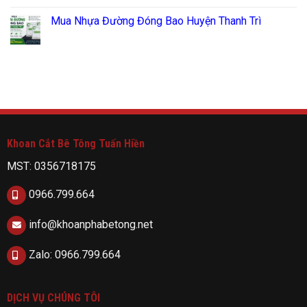
Mua Nhựa Đường Đóng Bao Huyện Thanh Trì
Khoan Cắt Bê Tông Tuấn Hiền
MST: 0356718175
0966.799.664
info@khoanphabetong.net
Zalo: 0966.799.664
DỊCH VỤ CHÚNG TÔI