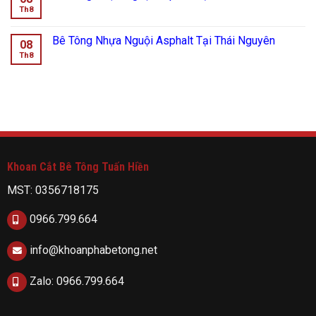
Th8
Bê Tông Nhựa Nguội Asphalt Tại Thái Nguyên
08
Th8
Khoan Cắt Bê Tông Tuấn Hiền
MST: 0356718175
0966.799.664
info@khoanphabetong.net
Zalo: 0966.799.664