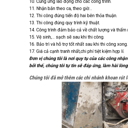
10. Cung ứng lao động cho các công trình.
11. Nhận bắn theo ca, theo giờ…
12. Thi công đúng tiến độ hai bên thỏa thuận.
13. Thi công đúng quy trình kỹ thuật.
14. Công trình đảm bảo cả về chất lượng và thẩm
15. Vệ sinh,… sạch sẽ sau khi thi công.
16. Bảo trì và hỗ trợ tốt nhất sau khi thi công xong.
17. Giá cả cạnh tranh nhất,chi phí tiệt kiệm hợp lí.
Đơn vị chúng tôi là nơi quy tụ của các công nhậ
bởi thế, chúng tôi tự tin sẽ đáp ứng, làm hài l
Chúng tôi đã mở thêm các chi nhánh khoan rút l