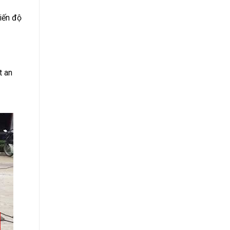
iến độ
t an