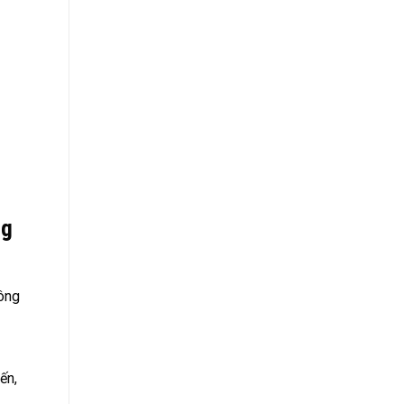
ng
công
ến,