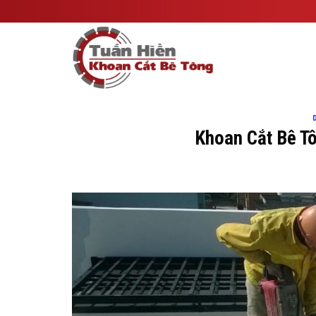
Skip
to
content
Khoan Cắt Bê T