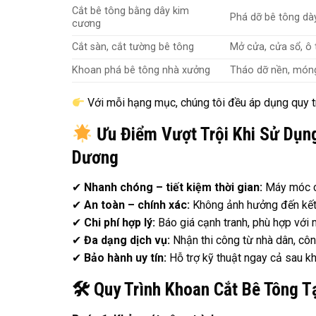
Cắt bê tông bằng dây kim
Phá dỡ bê tông dà
cương
Cắt sàn, cắt tường bê tông
Mở cửa, cửa sổ, ô 
Khoan phá bê tông nhà xưởng
Tháo dỡ nền, móng
Với mỗi hạng mục, chúng tôi đều áp dụng quy tr
Ưu Điểm Vượt Trội Khi Sử Dụng
Dương
✔
Nhanh chóng – tiết kiệm thời gian:
Máy móc cô
✔
An toàn – chính xác:
Không ảnh hưởng đến kết c
✔
Chi phí hợp lý:
Báo giá cạnh tranh, phù hợp với m
✔
Đa dạng dịch vụ:
Nhận thi công từ nhà dân, côn
✔
Bảo hành uy tín:
Hỗ trợ kỹ thuật ngay cả sau kh
🛠
Quy Trình Khoan Cắt Bê Tông T