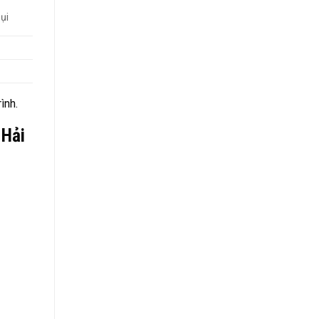
ụi
ình.
 Hải