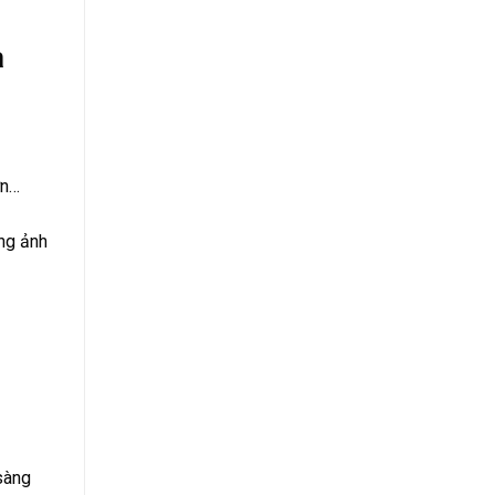
a
ớn…
ng ảnh
sàng