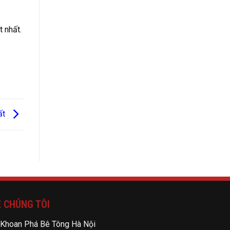
t nhất.
ất
 CHÚNG TÔI
Khoan Phá Bê Tông Hà Nội