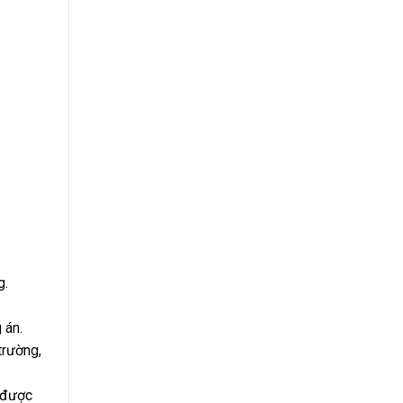
g.
 án.
trường,
u được