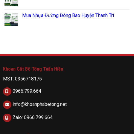
Mua Nhựa Đường Đóng Bao Huyện Thanh Trì
Khoan Cắt Bê Tông Tuấn Hiền
MST: 0356718175
0966.799.664
info@khoanphabetong.net
Zalo: 0966.799.664