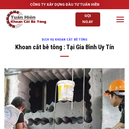
Skip
CÔNG TY XÂY DỰNG ĐẦU TƯ TUẤN HIỀN
to
GỌI
content
NGAY
DỊCH VỤ KHOAN CẮT BÊ TÔNG
Khoan cắt bê tông : Tại Gia Bình Uy Tín