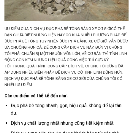
ƯU ĐIỂM CỦA DỊCH VỤ ĐỤC PHÁ BÊ TÔNG BẰNG XE CƠ GIỚICÓ THỂ
BẠN CHƯA BIẾT NHƯNG HIỆN NAY CÓ KHÁ NHIỀU PHƯƠNG PHÁP ĐỂ
ĐỤC PHÁ BÊ TÔNG TUY NHIÊN ĐỤC PHÁ BẰNG XE CƠ GIỚI VẪN ĐƯỢC
ƯA CHUỘNG HƠN CẢ. ĐỂ CUNG CẤP DỊCH VỤ NÀY, ĐƠN VỊ CHÚNG
TÔI PHẢI CHUẨN BỊ MỘT NGUỒN VỒN LỚN, VỀ CƠ BẢN THÌ TÍNH LINH
ĐỘNG CÒN KÉM NHƯNG HIỆU QUẢ CÔNG VIỆC THÌ CỰC KỲ
TỐT.TRONG QUÁ TRÌNH CUNG CẤP DỊCH VỤ, CHÚNG TÔI CŨNG ĐÃ
ÁP DỤNG NHIỀU BIỆN PHÁP ĐỂ DỊCH VỤ CÓ TÍNH LINH ĐỘNG HƠN.
DỊCH VỤ ĐỤC PHÁ BÊ TÔNG BẰNG XE CƠ GIỚI CỦA CHÚNG TÔI CÓ
NHIỀU ƯU ĐIỂM.
Các ưu điểm có thể kể đến như:
Đục phá bê tông nhanh, gọn, hiệu quả, không để lại tàn
dư.
Dịch vụ chất lượng nhất nhưng cũng tiết kiệm nhất.