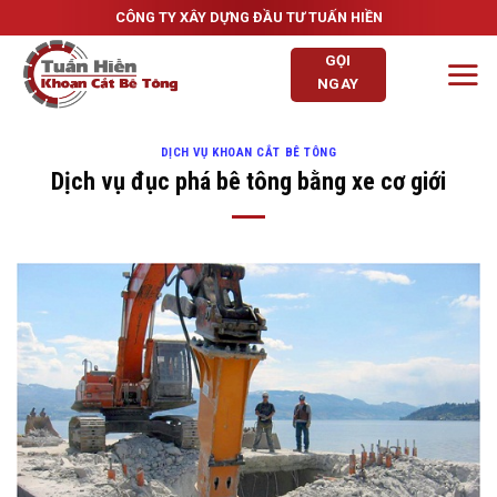
Skip
CÔNG TY XÂY DỰNG ĐẦU TƯ TUẤN HIỀN
to
GỌI
content
NGAY
DỊCH VỤ KHOAN CẮT BÊ TÔNG
Dịch vụ đục phá bê tông bằng xe cơ giới