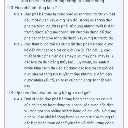
khá nhiều tín hiệu đáng mừng từ khách hàng.
Đục phá bê tông là gì?
Đục phá bê tông là công việc quan trọng trước khi bắt
đầu một dự án xây dựng nào đó. Trong quá trình đục
phá bê tông, người ta phải sử dụng những thiết bị đặc
trưng được sử dụng trong lĩnh vực xây dựng để đục
phá các mảng bê tông đã được xây dựng từ trước đó.
Các thiết bị có thể sử dụng để đục phá bê tông được
kể đến như các loại xe cơ giới (xe ủi, cần cẩu…), các
thiết bị đục phá hiện đại (máy đục, máy phá, máy lu…),
các loại xe đục bằng thủy lực…Tuy nhiên, so sánh ở
nhiều khía cạnh thì việc sử dụng các loại xe cơ giới để
đục phá bê tông tuy truyền thống nhưng lại đảm bảo
được nhiều yếu tố, an toàn cũng như hợp lý nhất hiện
nay.
Dịch vụ đục phá bê tông bằng xe cơ giới
Đơn vị nhận đục phá bê tông bằng các loại xe cơ giới
của chúng tôi hoạt động tại Thanh Hóa cung cấp dịch
vụ trọn gói cho những khách hàng có nhu cầu. Sử dụng
dịch vụ đục phá bê tông bằng xe cơ giới của chúng tôi,
các bạn hoàn toàn có thể yên tâm về chất lượng công