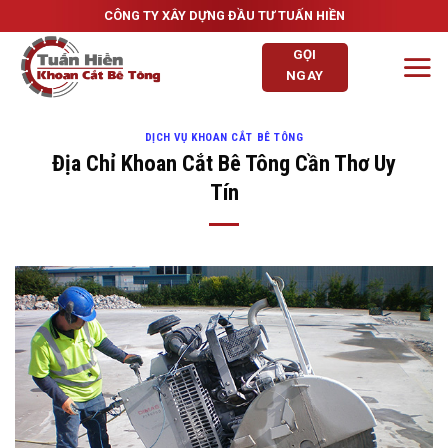
Skip
CÔNG TY XÂY DỰNG ĐẦU TƯ TUẤN HIỀN
to
GỌI
content
NGAY
DỊCH VỤ KHOAN CẮT BÊ TÔNG
Địa Chỉ Khoan Cắt Bê Tông Cần Thơ Uy
Tín