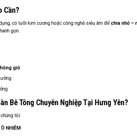
o Cần?
n dụng, có lưỡi kim cương hoặc công nghệ siêu âm để
chia nhỏ –
hanh gọn.
thông gió
 xưởng
ưởng
Sàn Bê Tông Chuyên Nghiệp Tại Hưng Yên?
chúng tôi:
Y Ô NHIỄM