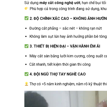
Sử dụng
máy cắt công nghệ ướt
, hạn chế bụi tối
Phù hợp cả trong công trình đang sử dụng, khu
2. ĐỘ CHÍNH XÁC CAO – KHÔNG ẢNH HƯỞN
Đường cắt phẳng – sắc nét – không rạn nứt
Không làm sụt lún hay ảnh hưởng phần bê tông 
3. THIẾT BỊ HIỆN ĐẠI – VẬN HÀNH ÊM ÁI
Máy cắt sàn bằng lưỡi kim cương, công suất c
Cắt nhanh, tiết kiệm thời gian thi công
4. ĐỘI NGŨ THỢ TAY NGHỀ CAO
Thợ có >5 năm kinh nghiệm, nắm rõ kỹ thuật thi