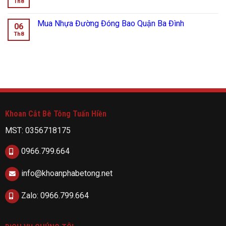
Th8
Mua Nhựa Đường Đóng Bao Quận Ba Đình
06
Th8
Khoan Cắt Bê Tông Tuấn Hiền
MST: 0356718175
0966.799.664
info@khoanphabetong.net
Zalo: 0966.799.664