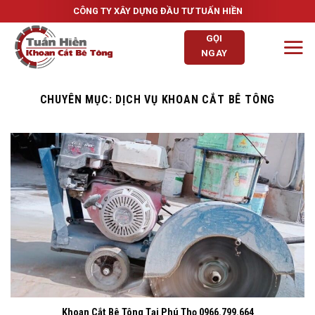
Skip
CÔNG TY XÂY DỰNG ĐẦU TƯ TUẤN HIỀN
to
GỌI
content
NGAY
CHUYÊN MỤC:
DỊCH VỤ KHOAN CẮT BÊ TÔNG
Khoan Cắt Bê Tông Tại Phú Thọ 0966.799.664