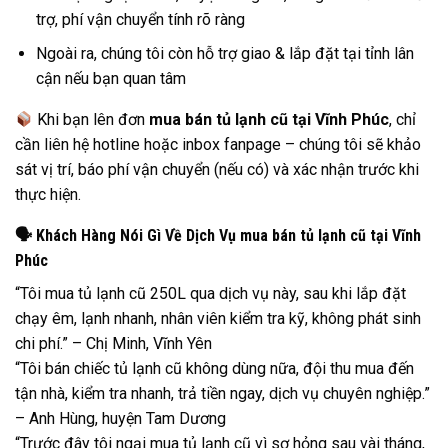
trợ, phí vận chuyển tính rõ ràng
Ngoài ra, chúng tôi còn hỗ trợ giao & lắp đặt tại tỉnh lân
cận nếu bạn quan tâm
Khi bạn lên đơn
mua bán tủ lạnh cũ tại Vĩnh Phúc
, chỉ
cần liên hệ hotline hoặc inbox fanpage – chúng tôi sẽ khảo
sát vị trí, báo phí vận chuyển (nếu có) và xác nhận trước khi
thực hiện.
🗣
️ Khách Hàng Nói Gì Về Dịch Vụ mua bán tủ lạnh cũ tại Vĩnh
Phúc
“Tôi mua tủ lạnh cũ 250L qua dịch vụ này, sau khi lắp đặt
chạy êm, lạnh nhanh, nhân viên kiểm tra kỹ, không phát sinh
chi phí.” – Chị Minh, Vĩnh Yên
“Tôi bán chiếc tủ lạnh cũ không dùng nữa, đội thu mua đến
tận nhà, kiểm tra nhanh, trả tiền ngay, dịch vụ chuyên nghiệp.”
– Anh Hùng, huyện Tam Dương
“Trước đây tôi ngại mua tủ lạnh cũ vì sợ hỏng sau vài tháng,