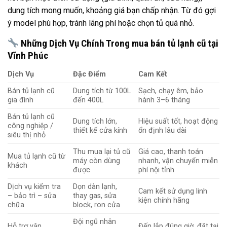
dung tích mong muốn, khoảng giá bạn chấp nhận. Từ đó gợi
ý model phù hợp, tránh lãng phí hoặc chọn tủ quá nhỏ.
Những Dịch Vụ Chính Trong mua bán tủ lạnh cũ tại
Vĩnh Phúc
Dịch Vụ
Đặc Điểm
Cam Kết
Bán tủ lạnh cũ
Dung tích từ 100L
Sạch, chạy êm, bảo
gia đình
đến 400L
hành 3–6 tháng
Bán tủ lạnh cũ
Dung tích lớn,
Hiệu suất tốt, hoạt động
công nghiệp /
thiết kế cửa kính
ổn định lâu dài
siêu thị nhỏ
Thu mua lại tủ cũ
Giá cao, thanh toán
Mua tủ lạnh cũ từ
máy còn dùng
nhanh, vận chuyển miễn
khách
được
phí nội tỉnh
Dịch vụ kiểm tra
Dọn dàn lạnh,
Cam kết sử dụng linh
– bảo trì – sửa
thay gas, sửa
kiện chính hãng
chữa
block, ron cửa
Đội ngũ nhân
Hỗ trợ vận
Đến lắp đúng giờ, đặt tại