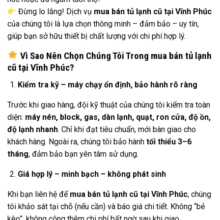
Đừng lo lắng! Dịch vụ
mua bán tủ lạnh cũ tại Vĩnh Phúc
của chúng tôi là lựa chọn thông minh – đảm bảo – uy tín,
giúp bạn sở hữu thiết bị chất lượng với chi phí hợp lý.
Vì Sao Nên Chọn Chúng Tôi Trong mua bán tủ lạnh
cũ tại Vĩnh Phúc?
Kiểm tra kỹ – máy chạy ổn định, bảo hành rõ ràng
Trước khi giao hàng, đội kỹ thuật của chúng tôi kiểm tra toàn
diện:
máy nén, block, gas, dàn lạnh, quạt, ron cửa, độ ồn,
độ lạnh nhanh
. Chỉ khi đạt tiêu chuẩn, mới bàn giao cho
khách hàng. Ngoài ra, chúng tôi bảo hành
tối thiểu 3–6
tháng
, đảm bảo bạn yên tâm sử dụng.
Giá hợp lý – minh bạch – không phát sinh
Khi bạn liên hệ để
mua bán tủ lạnh cũ tại Vĩnh Phúc
, chúng
tôi khảo sát tại chỗ (nếu cần) và báo giá chi tiết. Không “bẻ
kèo”, không cộng thêm chi phí bất ngờ sau khi giao.