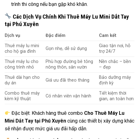
trình thi công nếu bạn gặp khó khăn.
Các Dịch Vụ Chính Khi Thuê Máy Lu Mini Dắt Tay
tại Phú Xuyên
Dịch vụ
Đặc điểm
Cam kết
Thuê máy lu mini
Giao tận nơi, hỗ
Gọn nhẹ, dễ sử dụng
cho hộ gia đình
trợ 24/7
Thuê máy lu cho
Phù hợp đường bê tông
Nền chắc – bền
công trình nhỏ
nông thôn, sân vườn
– đẹp
Thuê dài hạn cho
Bảo dưỡng máy
Giá ưu đãi theo tháng
dự án
định kỳ
Combo thuê máy
Tiết kiệm thời
Có nhân viên vận hành
kèm kỹ thuật
gian, an toàn hơn
Đặc biệt: Khách hàng thuê combo
Cho Thuê Máy Lu
Mini Dắt Tay tại Phú Xuyên
cùng các thiết bị xây dựng khác
sẽ nhận được mức giá ưu đãi hấp dẫn.