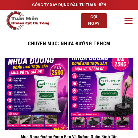
Skip
CÔNG TY XÂY DỰNG ĐẦU TƯ TUẤN HIỀN
to
GỌI
content
NGAY
CHUYÊN MỤC:
NHỰA ĐƯỜNG TPHCM
Mua Nhựa Đường Đóng Bao Vá Đường Quận Bình Tân